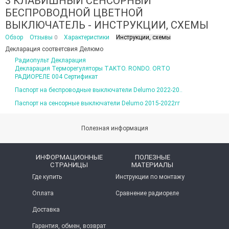
3 КЛАВИШНЫЙ СЕНСОРНЫЙ
БЕСПРОВОДНОЙ ЦВЕТНОЙ
ВЫКЛЮЧАТЕЛЬ - ИНСТРУКЦИИ, СХЕМЫ
Обзор
Отзывы
Характеристики
Инструкции, схемы
0
Декларация соответсвия Делюмо
Радиопульт Декларация
Декларация Терморегуляторы TAKTO. RONDO. ORTO
РАДИОРЕЛЕ 004 Cертификат
Паспорт на беспроводные выключатели Delumo 2022-20..
Паспорт на сенсорные выключатели Delumo 2015-2022гг
Полезная информация
ИНФОРМАЦИОННЫЕ
ПОЛЕЗНЫЕ
СТРАНИЦЫ
МАТЕРИАЛЫ
Где купить
Инструкции по монтажу
Оплата
Сравнение радиореле
Доставка
Гарантия, обмен, возврат