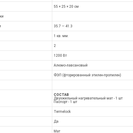
55 × 25 × 20 см
ки
м
35.7 — 41.3
1 кв. мм.
2
1200 Вт
Алюмо-лавсановый
ФЭП (фторированный этилен-пропилен)
СОСТАВ
Двухжильный нагревательный мат - 1 шт
Паспорт - 1 шт
Termelock
Да
Мат