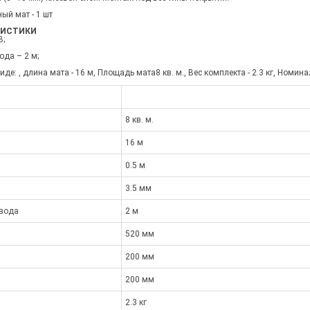
ый мат - 1 шт
РИСТИКИ
В;
да – 2 м;
де: , длина мата - 16 м, Площадь мата8 кв. м., Вес комплекта - 2.3 кг, Номин
8 кв. м.
16 м
0.5 м
3.5 мм
овода
2 м
520 мм
200 мм
200 мм
2.3 кг