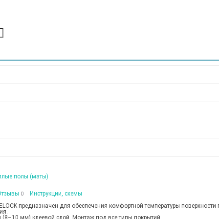
плые полы (маты)
Отзывы
Инструкции, схемы
0
LOCK предназначен для обеспечения комфортной температуры поверхности 
ия.
й (8–10 мм) клеевой слой. Монтаж под все типы покрытий.