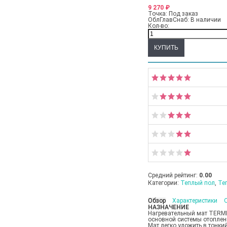
9 270
₽
Точка:
Под заказ
ОблГлавСнаб:
В наличии
Кол-во:
Средний рейтинг:
0.00
Категории:
Теплый пол
,
Те
Обзор
Характеристики
НАЗНАЧЕНИЕ
Нагревательный мат TERME
основной системы отоплен
Мат легко уложить в тонки