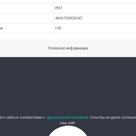
IPX7
4656755820347
ра
120
Полезная информация
о сайта в соответствии с
официальной политикой
. Если Вы не даете соглас
наш сайт.