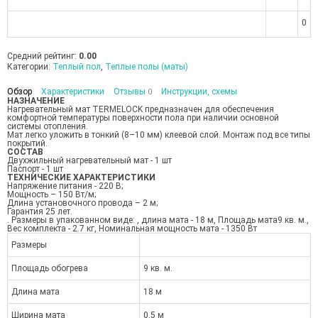
0
Средний рейтинг:
0.00
Категории:
Теплый пол
,
Теплые полы (маты)
Обзор
Характеристики
Отзывы
Инструкции, схемы
0
НАЗНАЧЕНИЕ
Нагревательный мат TERMELOCK предназначен для обеспечения
комфортной температуры поверхности пола при наличии основной
системы отопления.
Мат легко уложить в тонкий (8–10 мм) клеевой слой. Монтаж под все типы
покрытий.
СОСТАВ
Двухжильный нагревательный мат - 1 шт
Паспорт - 1 шт
ТЕХНИЧЕСКИЕ ХАРАКТЕРИСТИКИ
Напряжение питания - 220 В;
Мощность – 150 Вт/м;
Длина установочного провода – 2 м;
Гарантия 25 лет.
. Размеры в упакованном виде: , длина мата - 18 м, Площадь мата9 кв. м.,
Вес комплекта - 2.7 кг, Номинальная мощность мата - 1350 Вт
Размеры
Площадь обогрева
9 кв. м.
Длина мата
18 м
Ширина мата
0.5 м