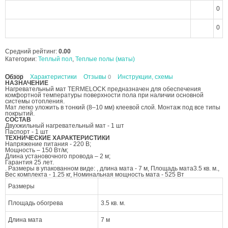
0
0
Средний рейтинг:
0.00
Категории:
Теплый пол
,
Теплые полы (маты)
Обзор
Характеристики
Отзывы
Инструкции, схемы
0
НАЗНАЧЕНИЕ
Нагревательный мат TERMELOCK предназначен для обеспечения
комфортной температуры поверхности пола при наличии основной
системы отопления.
Мат легко уложить в тонкий (8–10 мм) клеевой слой. Монтаж под все типы
покрытий.
СОСТАВ
Двухжильный нагревательный мат - 1 шт
Паспорт - 1 шт
ТЕХНИЧЕСКИЕ ХАРАКТЕРИСТИКИ
Напряжение питания - 220 В;
Мощность – 150 Вт/м;
Длина установочного провода – 2 м;
Гарантия 25 лет.
. Размеры в упакованном виде: , длина мата - 7 м, Площадь мата3.5 кв. м.,
Вес комплекта - 1.25 кг, Номинальная мощность мата - 525 Вт
Размеры
Площадь обогрева
3.5 кв. м.
Длина мата
7 м