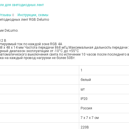
ле для светодиодных лент
Отзывы
Инструкции, схемы
0
ветодиодных лент RGB Delumo
ми DeLumo.
12 В
ируемый ток по каждой зоне RGB 4А
8 х 48 х 14 мм Частота передачи 868 мГц Максимальная дальность передачи 
рный диапазон эксплуатации от -10°C до +55°C
втоматического выключения света по истечении 10 часов после последнего 
ка на каждый провод нагрузки не более 50Вт.
1
белый
шт
IP20
Россия
7 x 7 x 7 см
220В