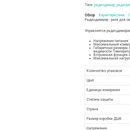
Теги:
радиодимер
,
радиоре
Обзор
Характеристики
Радиодиммер - реле для с
Управляется радиодимера
Напряжение питания 
Максимальный коммут
Габаритные размеры 4
видимости Температу
Встроенная функция а
Максимальная нагруз
Количество упаковок
Цвет
Единицы измерения
Степень защиты
Страна
Размер коробки ДШВ
Напряжение