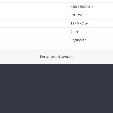
4656755824611
DeLumo
12 × 5 × 2 см
0.1 кг
Радиореле
Полезная информация