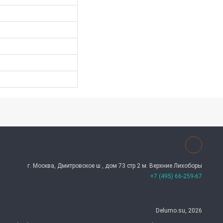
г. Москва, Дмитровское ш , дом 73 стр 2 м. Верхние Лихоборы
+7 (495) 66-259-67
Delumo.su, 2026