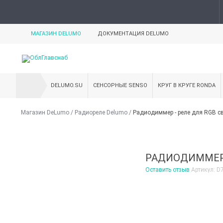
МАГАЗИН DELUMO
ДОКУМЕНТАЦИЯ DELUMO
DELUMO.SU
СЕНСОРНЫЕ SENSO
КРУГ В КРУГЕ RONDA
Магазин DeLumo
/
Радиореле Delumo
/
Радиодиммер - реле для RGB с
РАДИОДИММЕР 
Оставить отзыв
Артикул:
D