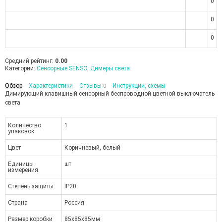
0
0
0
Средний рейтинг:
0.00
Категории:
Сенсорные SENSO
,
Димеры света
Обзор
Характеристики
Отзывы
Инструкции, схемы
0
Димирующий клавишный сенсорный беспроводной цветной выключатель
света
Количество
1
упаковок
Цвет
Коричневый, белый
Единицы
шт
измерения
Степень защиты
IP20
Страна
Россия
Размер коробки
85х85х85мм