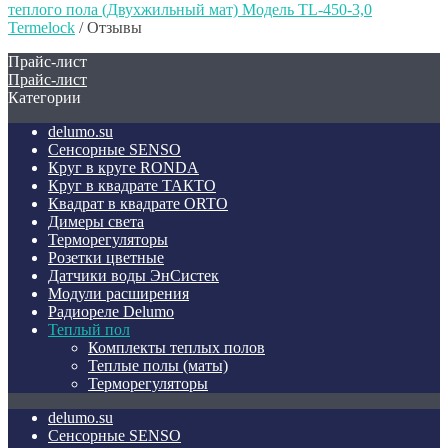
теплого пола (Двухжильный мат) Модель TL-450-3,0
Termelock
/
Отзывы
Прайс-лист
Прайс-лист
Категории
delumo.su
Сенсорные SENSO
Круг в круге RONDA
Круг в квадрате ТАКТО
Квадрат в квадрате ORTO
Димеры света
Терморегуляторы
Розетки цветные
Датчики воды ЭнСистек
Модули расширения
Радиореле Delumo
Теплый пол
Комплекты теплых полов
Теплые полы (маты)
Терморегуляторы
delumo.su
Сенсорные SENSO