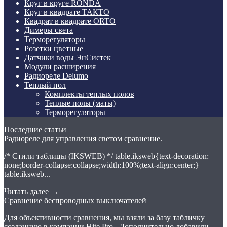
Круг в круге RONDA
Круг в квадрате ТАКТО
Квадрат в квадрате ORTO
Димеры света
Терморегуляторы
Розетки цветные
Датчики воды ЭнСистек
Модули расширения
Радиореле Delumo
Теплый пол
Комплекты теплых полов
Теплые полы (маты)
Терморегуляторы
Последние статьи
Радиореле для управления светом сравнение.
/* Стили таблицы (IKSWEB) */ table.iksweb{text-decoration:
none;border-collapse:collapse;width:100%;text-align:center;}
table.iksweb...
Читать далее
→
Сравнение беспроводных выключателей
Для объективности сравнения, мы взяли за базу табличку
созданную в компании Hite Pro. Дополнительно добавили