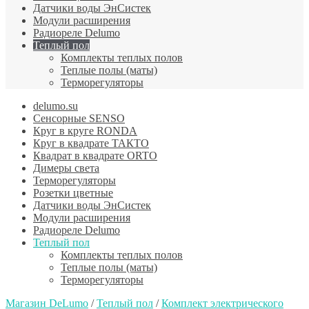
Датчики воды ЭнСистек
Модули расширения
Радиореле Delumo
Теплый пол
Комплекты теплых полов
Теплые полы (маты)
Терморегуляторы
delumo.su
Сенсорные SENSO
Круг в круге RONDA
Круг в квадрате ТАКТО
Квадрат в квадрате ORTO
Димеры света
Терморегуляторы
Розетки цветные
Датчики воды ЭнСистек
Модули расширения
Радиореле Delumo
Теплый пол
Комплекты теплых полов
Теплые полы (маты)
Терморегуляторы
Магазин DeLumo
/
Теплый пол
/
Комплект электрического